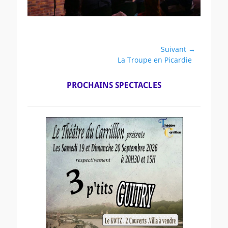
Navigation
Suivant →
Article
La Troupe en Picardie
de
suivant :
l’article
PROCHAINS SPECTACLES